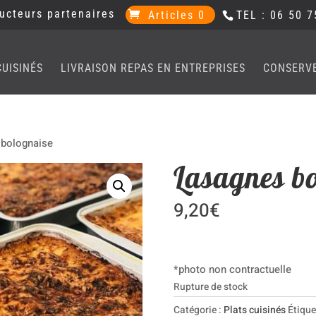
ucteurs partenaires
Articles 0
TEL : 06 50 7
CUISINÉS
LIVRAISON REPAS EN ENTREPRISES
CONSERV
 bolognaise
Lasagnes b
9,20
€
*photo non contractuelle
Rupture de stock
Catégorie :
Plats cuisinés
Étique