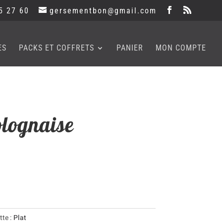
5 27 60
gersementbon@gmail.com
ES
PACKS ET COFFRETS
PANIER
MON COMPTE
olognaise
tte :
Plat