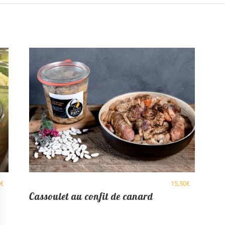
0
€
15,50
€
Cassoulet au confit de canard