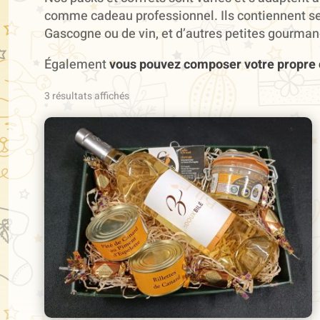
comme cadeau professionnel. Ils contiennent selon
Gascogne ou de vin, et d’autres petites gourman
Également
vous pouvez composer votre propre 
Trié
3 résultats affichés
par
prix
décroissant