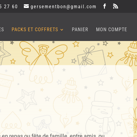
5 27 60
gersementbon@gmail.com
ES
PACKS ET COFFRETS
PANIER
MON COMPTE
 en repas ou fête de famille, entre amis, ou