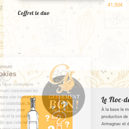
41,50
€
Coffret le duo
…
juste le minimum
Les Cookies
Bonjour, nous nous contentons
du strict minimum concernant les
cookies sur notre site internet. A
Le Floc-
savoir l'analyse statistique, la
À
la base le mo
gestion des sessions pour
accélérer le site et la sécurité.
production de 
Nous espérons que cela ne sera
Armagnac et de
pas une gêne pour vous.