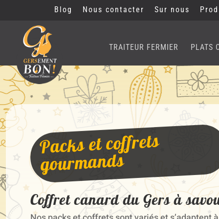
Blog
Nous contacter
Sur nous
Prod
TRAITEUR FERMIER
PLATS 
Packs et coffrets
gourmands
Coffret canard du Gers à savo
Nos packs et coffrets sont variés et s’adaptent à