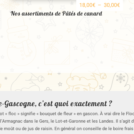
PLAG
18,00
€
–
30,00
€
DE
Nos assortiments de Pâtés de canard
PRIX :
18,00
À
30,00
de-Gascogne, c’est quoi exactement ?
t « floc » signifie « bouquet de fleur » en gascon.
À
vrai dire le Fl
l’Armagnac dans le Gers, le Lot-et-Garonne et les Landes. Il s’agit 
 moût ou de jus de raisin. En général on conseille de le boire frais 