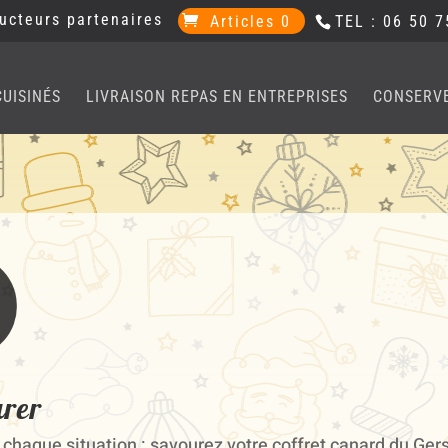
ucteurs partenaires
Articles 0
TEL : 06 50 7
CUISINÉS
LIVRAISON REPAS EN ENTREPRISES
CONSERV
urer
 chaque situation : savourez votre coffret canard du Gers