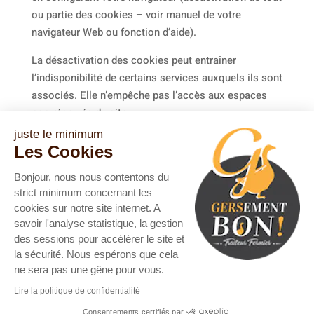
ou partie des cookies – voir manuel de votre
navigateur Web ou fonction d’aide).
La désactivation des cookies peut entraîner
l’indisponibilité de certains services auxquels ils sont
associés. Elle n’empêche pas l’accès aux espaces
non-réservés du site.
juste le minimum
Par ailleurs, nous gardons trace des connexions à
Les Cookies
nos sites, et notamment de leur origine. Cette
utilisation est faite à des fins d’analyses statistiques.
Bonjour, nous nous contentons du
Les données correspondantes ne comportent pas de
strict minimum concernant les
cookies sur notre site internet. A
données personnelles, et sont détruites après usage.
savoir l'analyse statistique, la gestion
des sessions pour accélérer le site et
la sécurité. Nous espérons que cela
ne sera pas une gêne pour vous.
Lire la politique de confidentialité
Copyright © 2019/2099 Gersement Bon -
politique de
confidentialité
-
mentions légales et rgpd
-
politique
Consentements certifiés par