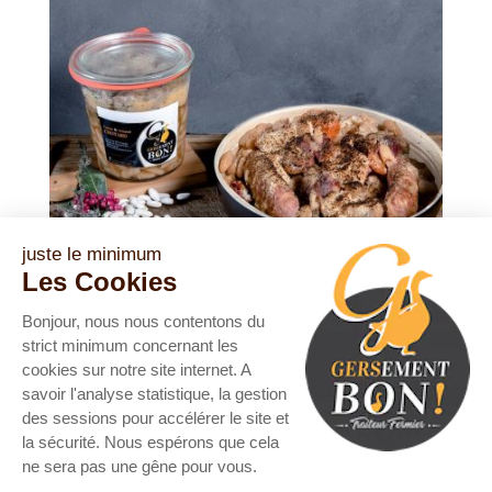
juste le minimum
Les Cookies
15,50
€
Bonjour, nous nous contentons du
Cassoulet au confit de canard
strict minimum concernant les
cookies sur notre site internet. A
savoir l'analyse statistique, la gestion
des sessions pour accélérer le site et
la sécurité. Nous espérons que cela
ne sera pas une gêne pour vous.