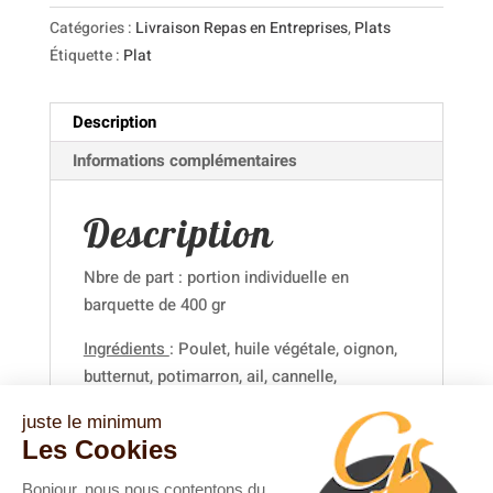
Catégories :
Livraison Repas en Entreprises
,
Plats
Étiquette :
Plat
Description
Informations complémentaires
Description
Nbre de part : portion individuelle en
barquette de 400 gr
Ingrédients
: Poulet, huile végétale, oignon,
butternut, potimarron, ail, cannelle,
gingembre, miel, jus d’orange, tomate,
juste le minimum
pruneaux, abricot, coriandre, amande, sel,
Les Cookies
poivre
Bonjour, nous nous contentons du