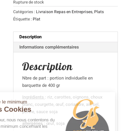
Rupture de stock
Catégories :
Livraison Repas en Entreprises
,
Plats
Étiquette :
Plat
Description
Informations complémentaires
Description
Nbre de part : portion individuelle en
barquette de 400 gr
Ingrédients
: riz, carottes, oignons, choux
juste le minimum
blanc, courgette, œuf, coriandre, ail, sel,
Les Cookies
poivre, sauce soja
Bonjour, nous nous contentons du
allergènes
: œuf, soja
strict minimum concernant les