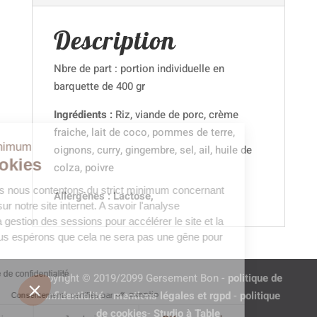
Description
Nbre de part : portion individuelle en
barquette de 400 gr
Ingrédients :
Riz, viande de porc, crème
fraiche, lait de coco, pommes de terre,
uste le minimum
oignons, curry, gingembre, sel, ail, huile de
Les Cookies
colza, poivre
onjour, nous nous contentons du strict minimum concernant
Allergènes : Lactose,
es cookies sur notre site internet. A savoir l'analyse
tatistique, la gestion des sessions pour accélérer le site et la
écurité. Nous espérons que cela ne sera pas une gêne pour
ous.
re la politique de confidentialité
Copyright © 2019/2099 Gersement Bon -
politique de
confidentialité
-
mentions légales et rgpd
-
politique
Consentements certifiés par
de cookies
-
Studio à Table