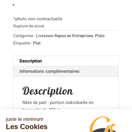
*photo non contractuelle
Rupture de stock
Catégories :
Livraison Repas en Entreprises
,
Plats
Étiquette :
Plat
Description
Informations complémentaires
Description
Nbre de part : portion individuelle en
barquette de 400 gr
juste le minimum
Ingrédients
: Saumon, pâtes fraîches, crème
Les Cookies
fraiche, beurre, citron, sel, poivre, ciboulette