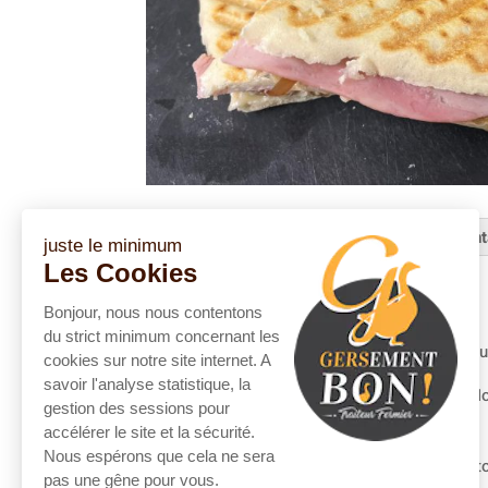
Description
Informations complément
juste le minimum
Les Cookies
Description
Bonjour, nous nous contentons
du strict minimum concernant les
Nbre de part : portion individuelle en barq
cookies sur notre site internet. A
savoir l'analyse statistique, la
Ingrédients
: Pain blanc, Jambon blanc, Mo
gestion des sessions pour
moutarde, sel, poivre
accélérer le site et la sécurité.
Nous espérons que cela ne sera
Allergènes
: sulfite, moutarde, gluten, lac
pas une gêne pour vous.