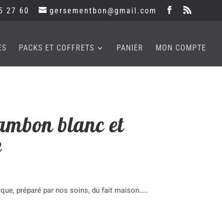
5 27 60
gersementbon@gmail.com
ES
PACKS ET COFFRETS
PANIER
MON COMPTE
ambon blanc et
e
que, préparé par nos soins, du fait maison…..