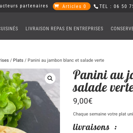
ucteurs partenaires
Articles 0
TEL : 06 50 7
CUISINÉS
LIVRAISON REPAS EN ENTREPRISES
CONSERV
rises
/
Plats
/ Panini au jambon blanc et salade verte
Panini au j
salade vert
9,00
€
Chaque semaine votre plat uni
livraisons :