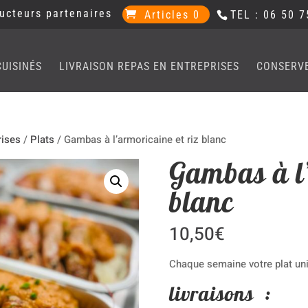
ucteurs partenaires
Articles 0
TEL : 06 50 7
CUISINÉS
LIVRAISON REPAS EN ENTREPRISES
CONSERV
rises
/
Plats
/ Gambas à l’armoricaine et riz blanc
Gambas à l’
blanc
10,50
€
Chaque semaine votre plat uni
livraisons :