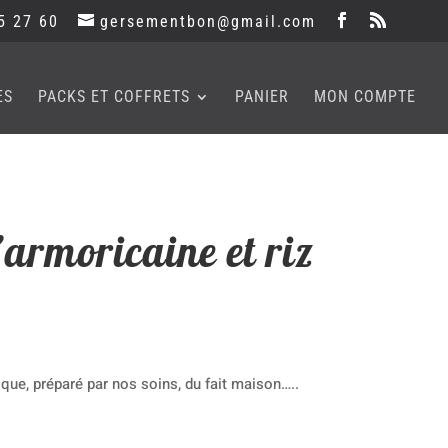
5 27 60
gersementbon@gmail.com
ES
PACKS ET COFFRETS
PANIER
MON COMPTE
armoricaine et riz
que, préparé par nos soins, du fait maison…..