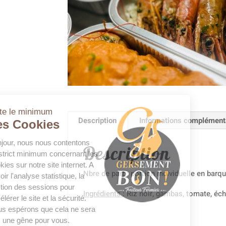
juste le minimum
Description
Informations complément
Les Cookies
Bonjour, nous nous contentons
Description
du strict minimum concernant les
cookies sur notre site internet. A
Nbre de part : portion individuelle en barq
savoir l'analyse statistique, la
gestion des sessions pour
Ingrédients
: Riz noir, gambas, tomate, échal
accélérer le site et la sécurité.
Nous espérons que cela ne sera
pas une gêne pour vous.