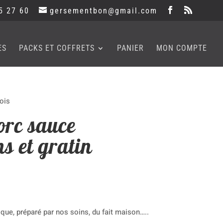
5 27 60
gersementbon@gmail.com
ES
PACKS ET COFFRETS
PANIER
MON COMPTE
ois
orc sauce
s et gratin
que, préparé par nos soins, du fait maison…..