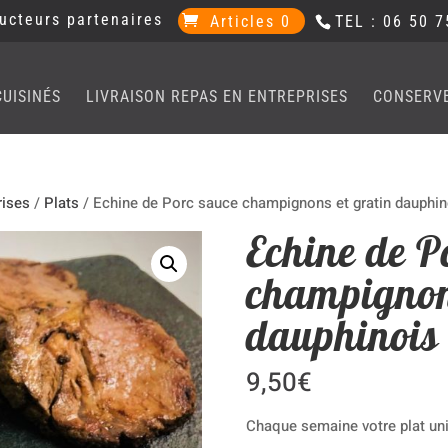
ucteurs partenaires
Articles 0
TEL : 06 50 7
CUISINÉS
LIVRAISON REPAS EN ENTREPRISES
CONSERV
rises
/
Plats
/ Echine de Porc sauce champignons et gratin dauphin
Echine de P
champignon
dauphinois
9,50
€
Chaque semaine votre plat uni