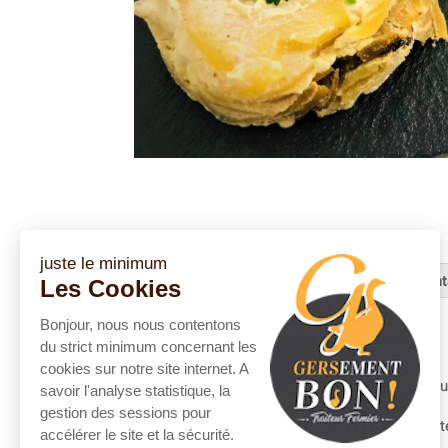
juste le minimum
Description
Informations complément
Les Cookies
Bonjour, nous nous contentons
Description
du strict minimum concernant les
cookies sur notre site internet. A
Nbre de part : portion individuelle en barq
savoir l'analyse statistique, la
gestion des sessions pour
Ingrédients
: viande de Porc, pommes de ter
accélérer le site et la sécurité.