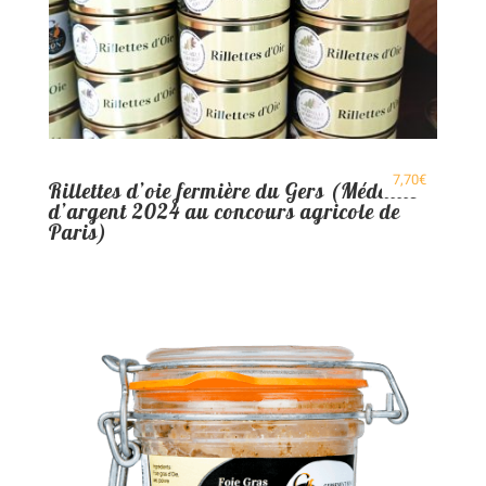
7,70
€
Rillettes d’oie fermière du Gers (Médaille
d’argent 2024 au concours agricole de
Paris)