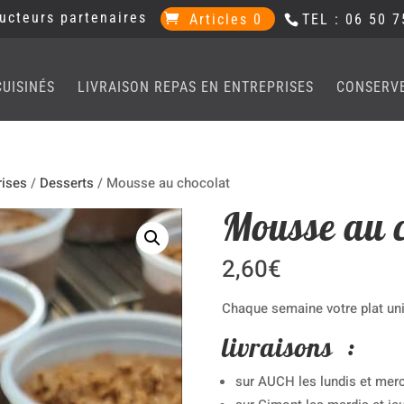
ucteurs partenaires
Articles 0
TEL : 06 50 7
CUISINÉS
LIVRAISON REPAS EN ENTREPRISES
CONSERV
rises
/
Desserts
/ Mousse au chocolat
Mousse au 
2,60
€
Chaque semaine votre plat uni
livraisons :
sur AUCH les lundis et merc