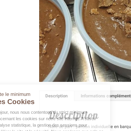
juste le minimum
Les Cookies
Bonjour, nous nous contentons
Description
Informations complément
du strict minimum concernant les
cookies sur notre site internet. A
Description
savoir l'analyse statistique, la
gestion des sessions pour
accélérer le site et la sécurité.
Nbre de part : portion individuelle en barq