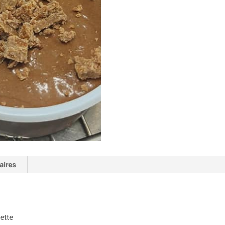
aires
uette