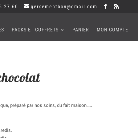
5 27 60
gersementbon@gmail.com
ES
PACKS ET COFFRETS
PANIER
MON COMPTE
chocolat
que, préparé par nos soins, du fait maison…..
redis.