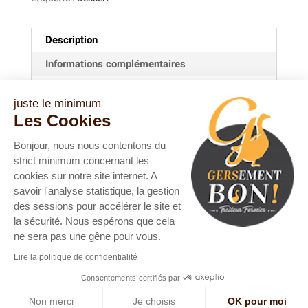
Description
Informations complémentaires
Description
juste le minimum
Les Cookies
Nbre de part : portion individuelle
Bonjour, nous nous contentons du
Ingrédients :
lait, œuf, sucre, vinaigre
strict minimum concernant les
cookies sur notre site internet. A
Allergènes
: lactose, œuf
savoir l'analyse statistique, la gestion
des sessions pour accélérer le site et
la sécurité. Nous espérons que cela
ne sera pas une gêne pour vous.
Lire la politique de confidentialité
Copyright © 2019/2099 Gersement Bon -
politique de
confidentialité
-
mentions légales et rgpd
-
politique
Consentements certifiés par
de cookies
-
Studio à Table
Non merci
Je choisis
OK pour moi